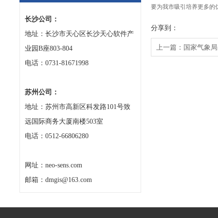
要为我市吸引培养更多的
长沙公司：
分享到：
地址：长沙市天心区长沙天心软件产
上一篇：
国家气象局
业园B座803-804
电话：0731-81671998
苏州公司：
地址：苏州市高新区科发路101号致
远国际商务大厦南楼503室
电话：0512-66806280
网址：neo-sens.com
邮箱：dmgis@163.com