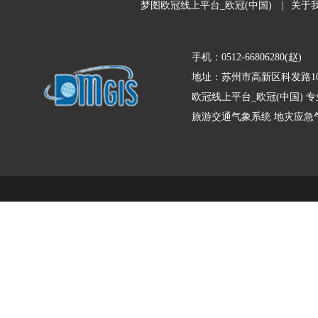
梦图欧冠线上平台_欧冠(中国)
|
关于
手机：0512-66806280(赵)
地址：苏州市高新区科发路10
欧冠线上平台_欧冠(中国) 
旅游交通气象系统
地灾应急