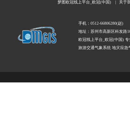
梦图欧冠线上平台_欧冠(中国)
|
关于
手机：0512-66806280(赵)
地址：苏州市高新区科发路10
欧冠线上平台_欧冠(中国) 
旅游交通气象系统
地灾应急